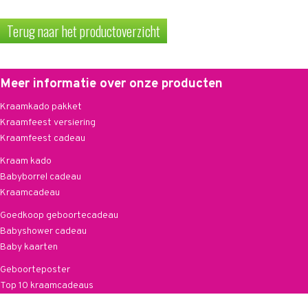
Terug naar het productoverzicht
Meer informatie over onze producten
Kraamkado pakket
Kraamfeest versiering
Kraamfeest cadeau
Kraam kado
Babyborrel cadeau
Kraamcadeau
Goedkoop geboortecadeau
Babyshower cadeau
Baby kaarten
Geboorteposter
Top 10 kraamcadeaus