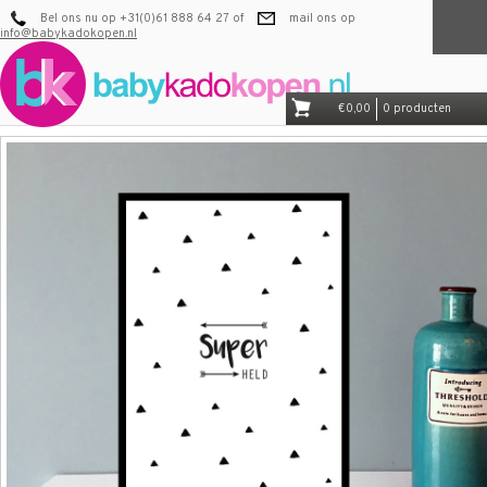
Bel ons nu op +31(0)61 888 64 27 of
mail ons op
info@babykadokopen.nl
€0,00
0 producten