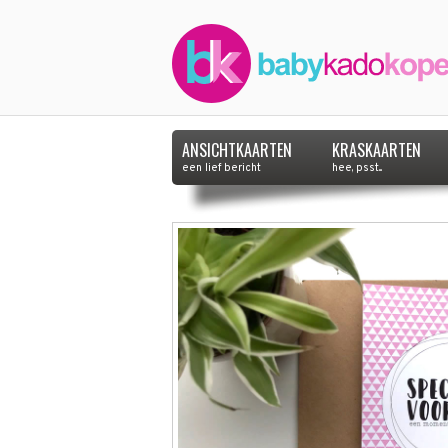
ANSICHTKAARTEN
KRASKAARTEN
een lief bericht
hee, psst...