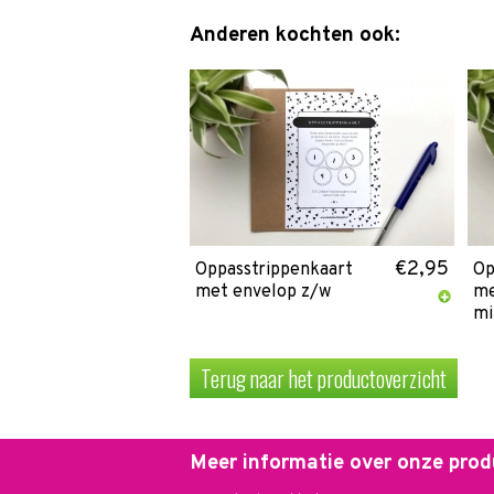
Anderen kochten ook:
€2,95
Oppasstrippenkaart
Op
met envelop z/w
me
mi
Terug naar het productoverzicht
Meer informatie over onze pro