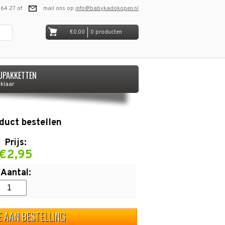
 64 27 of
mail ons op
info@babykadokopen.nl
€0,00
0 producten
UPAKKETTEN
-klaar
oduct bestellen
Prijs:
€2,95
Aantal:
E AAN BESTELLING