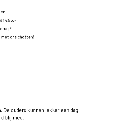
gen
naf €65,-
erug *
t met ons chatten!
. De ouders kunnen lekker een dag
rd blij mee.