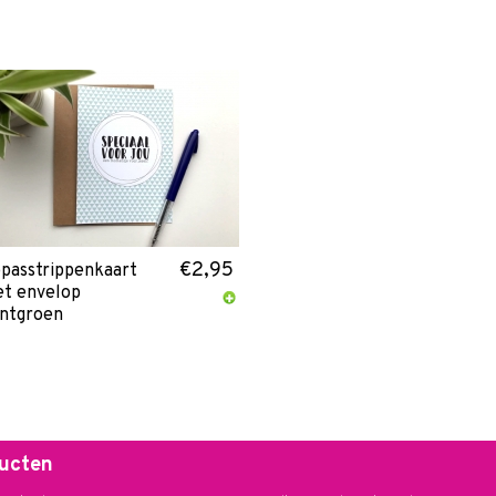
€2,95
passtrippenkaart
t envelop
ntgroen
ducten