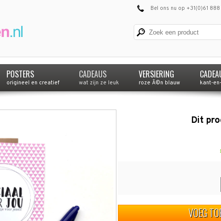
Bel ons nu op +31(0)61 888
POSTERS
CADEAUS
VERSIERING
CADEA
origineel en creatief
wat zijn ze leuk
roze Ã©n blauw
kant-en
Dit pr
VOEG TO